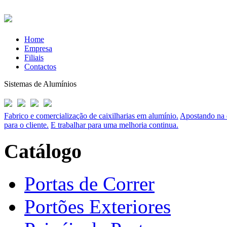
Home
Empresa
Filiais
Contactos
Sistemas de Alumínios
Fabrico e comercialização de caixilharias em alumínio.
Apostando na q
para o cliente.
E trabalhar para uma melhoria continua.
Catálogo
Portas de Correr
Portões Exteriores