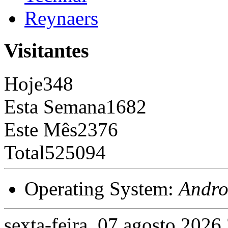
Reynaers
Visitantes
Hoje
348
Esta Semana
1682
Este Mês
2376
Total
525094
Operating System:
Andro
sexta-feira, 07 agosto 2026