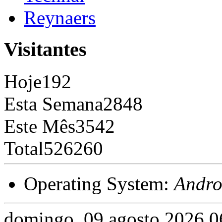
Reynaers
Visitantes
Hoje
192
Esta Semana
2848
Este Mês
3542
Total
526260
Operating System:
Andro
domingo, 09 agosto 2026 0