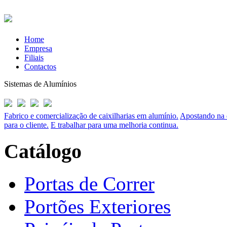
Home
Empresa
Filiais
Contactos
Sistemas de Alumínios
Fabrico e comercialização de caixilharias em alumínio.
Apostando na q
para o cliente.
E trabalhar para uma melhoria continua.
Catálogo
Portas de Correr
Portões Exteriores