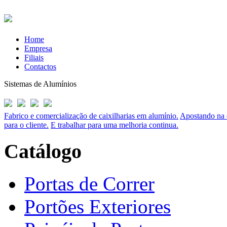
Home
Empresa
Filiais
Contactos
Sistemas de Alumínios
Fabrico e comercialização de caixilharias em alumínio.
Apostando na q
para o cliente.
E trabalhar para uma melhoria continua.
Catálogo
Portas de Correr
Portões Exteriores