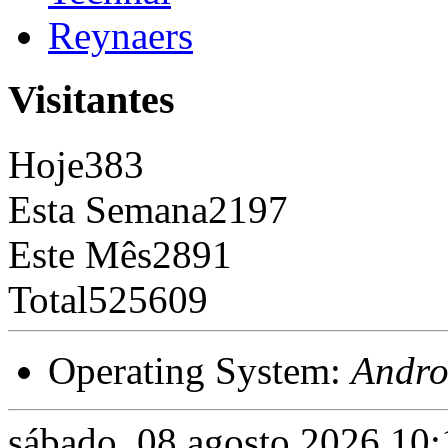
Reynaers
Visitantes
Hoje
383
Esta Semana
2197
Este Mês
2891
Total
525609
Operating System:
Andro
sábado, 08 agosto 2026 10: