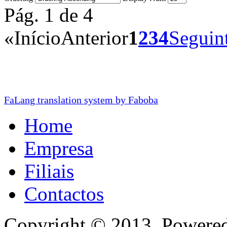
Pág. 1 de 4
«
Início
Anterior
1
2
3
4
Seguin
FaLang translation system by Faboba
Home
Empresa
Filiais
Contactos
Copyright © 2013. Powere