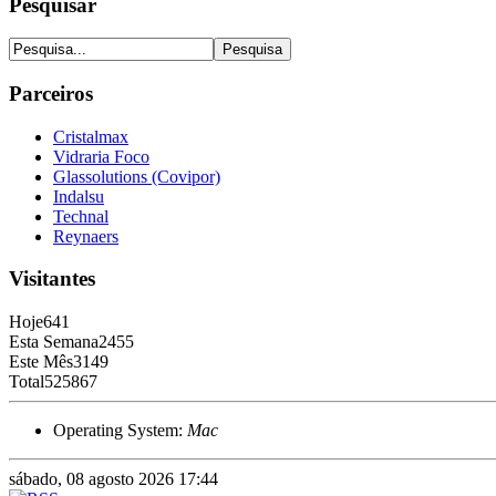
Pesquisar
Parceiros
Cristalmax
Vidraria Foco
Glassolutions (Covipor)
Indalsu
Technal
Reynaers
Visitantes
Hoje
641
Esta Semana
2455
Este Mês
3149
Total
525867
Operating System:
Mac
sábado, 08 agosto 2026 17:44