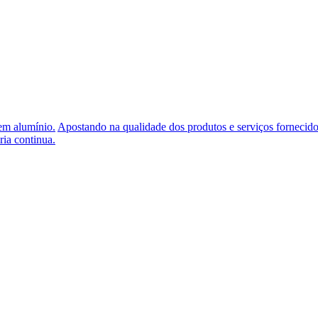
 em alumínio.
Apostando na qualidade dos produtos e serviços fornecido
ria continua.