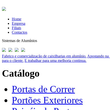
Home
Empresa
Filiais
Contactos
Sistemas de Alumínios
Fabrico e comercialização de caixilharias em alumínio.
Apostando na q
para o cliente.
E trabalhar para uma melhoria continua.
Catálogo
Portas de Correr
Portões Exteriores