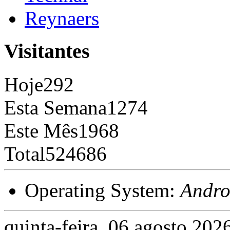
Reynaers
Visitantes
Hoje
292
Esta Semana
1274
Este Mês
1968
Total
524686
Operating System:
Andro
quinta-feira, 06 agosto 202