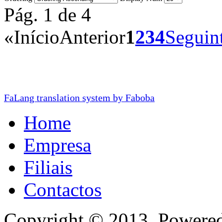
Pág. 1 de 4
«
Início
Anterior
1
2
3
4
Seguin
FaLang translation system by Faboba
Home
Empresa
Filiais
Contactos
Copyright © 2013. Powere